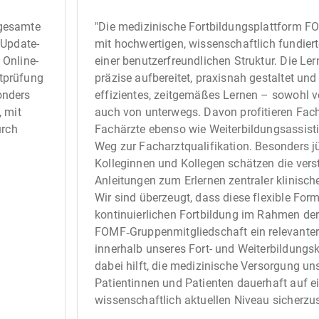
 gesamte
"Die medizinische Fortbildungsplattform F
 Update-
mit hochwertigen, wissenschaftlich fundier
 Online-
einer benutzerfreundlichen Struktur. Die Le
ztprüfung
präzise aufbereitet, praxisnah gestaltet un
onders
effizientes, zeitgemäßes Lernen – sowohl 
 mit
auch von unterwegs. Davon profitieren Fac
urch
Fachärzte ebenso wie Weiterbildungsassist
Weg zur Facharztqualifikation. Besonders j
Kolleginnen und Kollegen schätzen die vers
Anleitungen zum Erlernen zentraler klinische
Wir sind überzeugt, dass diese flexible Form
kontinuierlichen Fortbildung im Rahmen de
FOMF‑Gruppenmitgliedschaft ein relevanter
innerhalb unseres Fort- und Weiterbildungsk
dabei hilft, die medizinische Versorgung un
Patientinnen und Patienten dauerhaft auf 
wissenschaftlich aktuellen Niveau sicherzus