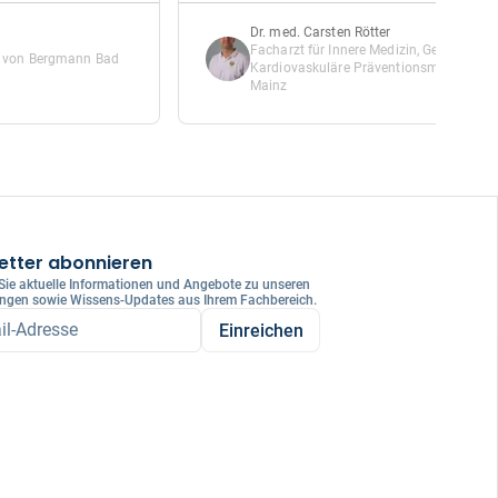
Dr. med. Carsten Rötter
Facharzt für Innere Medizin, Geriatrie, N
nst von Bergmann Bad
Kardiovaskuläre Präventionsmedizin, Leh
Mainz
etter abonnieren
 Sie aktuelle Informationen und Angebote zu unseren
ungen sowie Wissens-Updates aus Ihrem Fachbereich.
il-Adresse
Einreichen