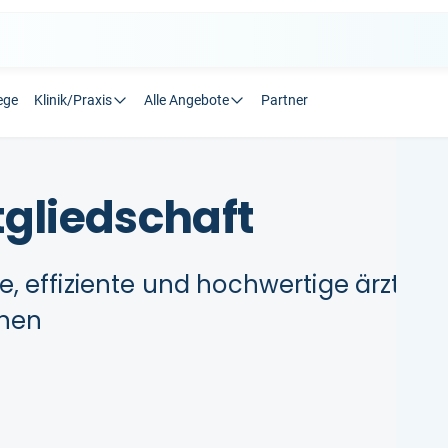
ege
Klinik/Praxis
Alle Angebote
Partner
gliedschaft
 effiziente und hochwertige ärztlich
onen