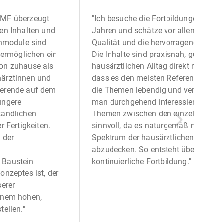
OMF überzeugt
"Ich besuche die Fortbildungen der 
ten Inhalten und
Jahren und schätze vor allem die se
rnmodule sind
Qualität und die hervorragende Vorbe
d ermöglichen ein
Die Inhalte sind praxisnah, gut reche
von zuhause als
hausärztlichen Alltag direkt relevant.
härztinnen und
dass es den meisten Referentinnen u
ierende auf dem
die Themen lebendig und verständlic
üngere
man durchgehend interessiert bleibt
tändlichen
Themen zwischen den einzelnen Jahr
r Fertigkeiten.
sinnvoll, da es naturgemäß nicht mö
 der
Spektrum der hausärztlichen Medizi
r
abzudecken. So entsteht über die Zei
 Baustein
kontinuierliche Fortbildung."
onzeptes ist, der
serer
einem hohen,
tellen."