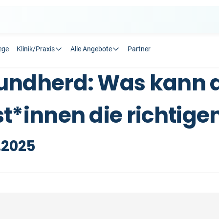
ege
Klinik/Praxis
Alle Angebote
Partner
rundherd: Was kann d
t*innen die richtige
.2025