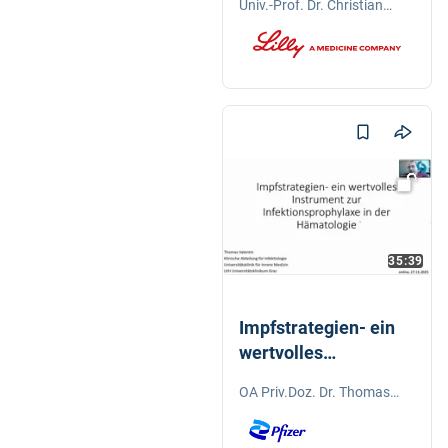
Univ.-Prof. Dr. Christian
Brustkrebspatientinn
Singer
en
35:39
Impfstrategien- ein
wertvolles
Instrument zur
OA Priv.Doz. Dr. Thomas
Infektionsprophylaxe
Valentin
in der Hämatologie